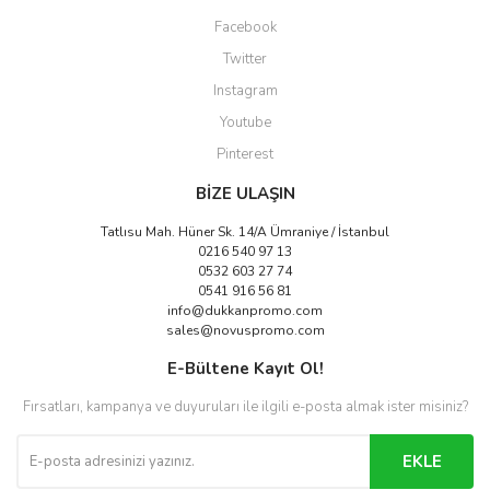
Facebook
Twitter
Instagram
Youtube
Pinterest
BİZE ULAŞIN
Tatlısu Mah. Hüner Sk. 14/A Ümraniye / İstanbul
0216 540 97 13
0532 603 27 74
0541 916 56 81
info@dukkanpromo.com
sales@novuspromo.com
E-Bültene Kayıt Ol!
Fırsatları, kampanya ve duyuruları ile ilgili e-posta almak ister misiniz?
EKLE