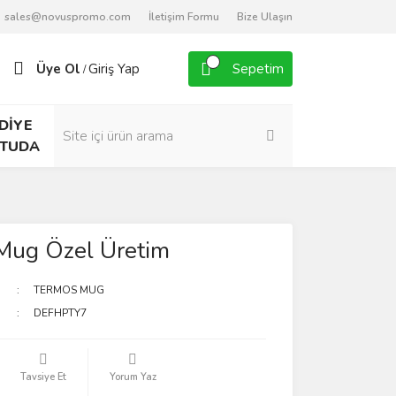
sales@novuspromo.com
İletişim Formu
Bize Ulaşın
Üye Ol
Giriş Yap
Sepetim
/
DİYE
TUDA
Mug Özel Üretim
TERMOS MUG
DEFHPTY7
Tavsiye Et
Yorum Yaz