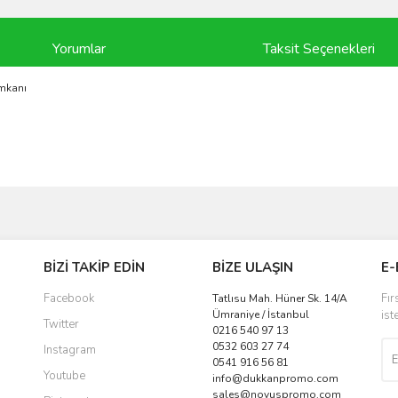
Yorumlar
Taksit Seçenekleri
imkanı
ve diğer konularda yetersiz gördüğünüz noktaları öneri formunu kullanarak taraf
Bu ürüne ilk yorumu siz yapın!
BİZİ TAKİP EDİN
BİZE ULAŞIN
E-
r.
Yorum Yaz
Facebook
Fır
Tatlısu Mah. Hüner Sk. 14/A
Ümraniye / İstanbul
ist
Twitter
0216 540 97 13
0532 603 27 74
Instagram
0541 916 56 81
Youtube
info@dukkanpromo.com
sales@novuspromo.com