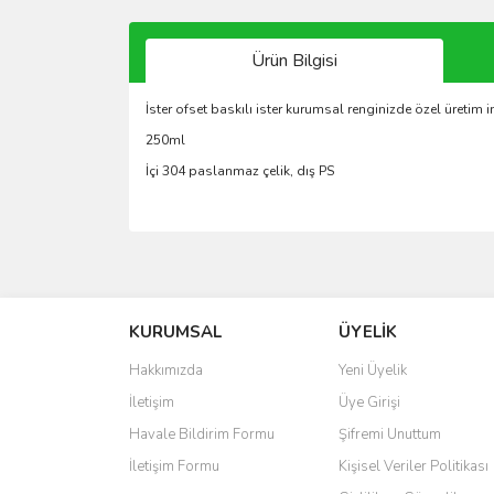
Ürün Bilgisi
İster ofset baskılı ister kurumsal renginizde özel üretim 
250ml
İçi 304 paslanmaz çelik, dış PS
Bu ürünün fiyat bilgisi, resim, ürün açıklamalarında 
Görüş ve önerileriniz için teşekkür ederiz.
KURUMSAL
ÜYELİK
Ürün resmi kalitesiz, bozuk veya görüntülenemiyo
Ürün açıklamasında eksik bilgiler bulunuyor.
Hakkımızda
Yeni Üyelik
Ürün bilgilerinde hatalar bulunuyor.
İletişim
Üye Girişi
Ürün fiyatı diğer sitelerden daha pahalı.
Havale Bildirim Formu
Şifremi Unuttum
Bu ürüne benzer farklı alternatifler olmalı.
İletişim Formu
Kişisel Veriler Politikası