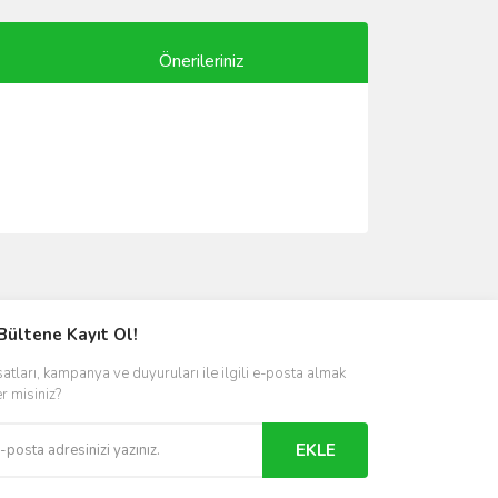
Önerileriniz
ımıza iletebilirsiniz.
Bültene Kayıt Ol!
satları, kampanya ve duyuruları ile ilgili e-posta almak
er misiniz?
EKLE