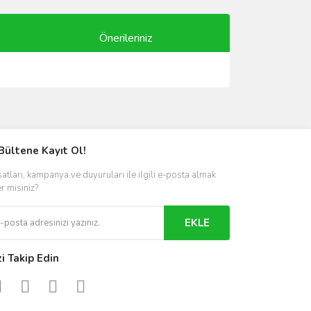
Önerileriniz
ımıza iletebilirsiniz.
Bültene Kayıt Ol!
satları, kampanya ve duyuruları ile ilgili e-posta almak
er misiniz?
EKLE
zi Takip Edin