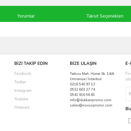
Yorumlar
Taksit Seçenekleri
ve diğer konularda yetersiz gördüğünüz noktaları öneri formunu kullanarak taraf
Bu ürüne ilk yorumu siz yapın!
BİZİ TAKİP EDİN
BİZE ULAŞIN
E-
r.
Yorum Yaz
Facebook
Fır
Tatlısu Mah. Hüner Sk. 14/A
Ümraniye / İstanbul
ist
Twitter
0216 540 97 13
0532 603 27 74
Instagram
0541 916 56 81
Youtube
info@dukkanpromo.com
sales@novuspromo.com
Pinterest
Bi