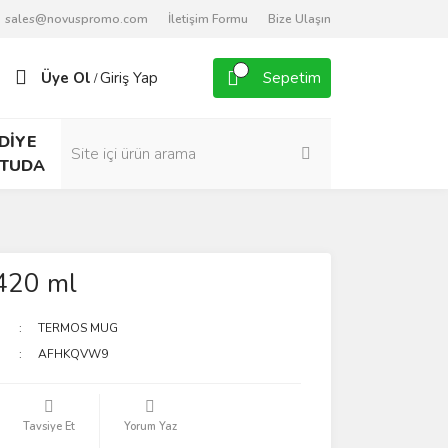
sales@novuspromo.com
İletişim Formu
Bize Ulaşın
Üye Ol
Giriş Yap
Sepetim
/
DİYE
TUDA
420 ml
TERMOS MUG
AFHKQVW9
Tavsiye Et
Yorum Yaz