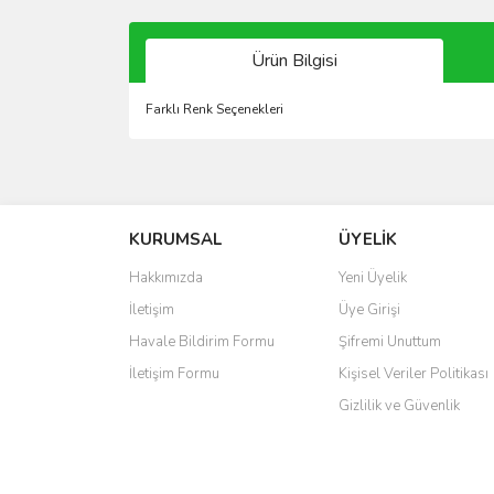
Ürün Bilgisi
Farklı Renk Seçenekleri
Bu ürünün fiyat bilgisi, resim, ürün açıklamalarında 
Görüş ve önerileriniz için teşekkür ederiz.
KURUMSAL
ÜYELİK
Ürün resmi kalitesiz, bozuk veya görüntülenemiyo
Ürün açıklamasında eksik bilgiler bulunuyor.
Hakkımızda
Yeni Üyelik
Ürün bilgilerinde hatalar bulunuyor.
İletişim
Üye Girişi
Ürün fiyatı diğer sitelerden daha pahalı.
Havale Bildirim Formu
Şifremi Unuttum
Bu ürüne benzer farklı alternatifler olmalı.
İletişim Formu
Kişisel Veriler Politikası
Gizlilik ve Güvenlik