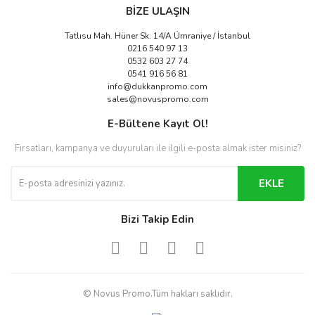
BİZE ULAŞIN
Tatlısu Mah. Hüner Sk. 14/A Ümraniye / İstanbul
0216 540 97 13
0532 603 27 74
0541 916 56 81
info@dukkanpromo.com
sales@novuspromo.com
E-Bültene Kayıt Ol!
Fırsatları, kampanya ve duyuruları ile ilgili e-posta almak ister misiniz?
EKLE
Bizi Takip Edin
© Novus Promo.Tüm hakları saklıdır.