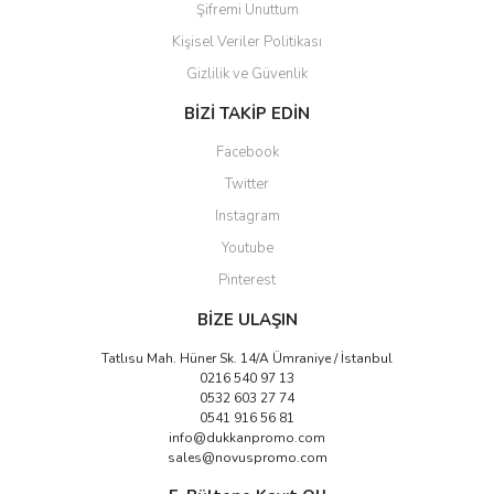
Şifremi Unuttum
Kişisel Veriler Politikası
Gizlilik ve Güvenlik
Gönder
BİZİ TAKİP EDİN
Facebook
Twitter
Instagram
Youtube
Pinterest
BİZE ULAŞIN
Tatlısu Mah. Hüner Sk. 14/A Ümraniye / İstanbul
0216 540 97 13
0532 603 27 74
0541 916 56 81
info@dukkanpromo.com
sales@novuspromo.com