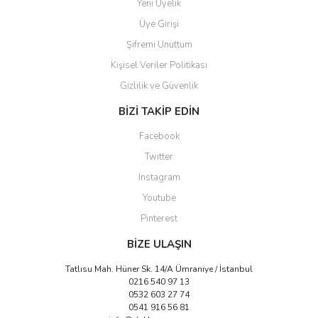
Yeni Üyelik
Üye Girişi
Şifremi Unuttum
Kişisel Veriler Politikası
Gizlilik ve Güvenlik
Gönder
BİZİ TAKİP EDİN
Facebook
Twitter
Instagram
Youtube
Pinterest
BİZE ULAŞIN
Tatlısu Mah. Hüner Sk. 14/A Ümraniye / İstanbul
0216 540 97 13
0532 603 27 74
0541 916 56 81