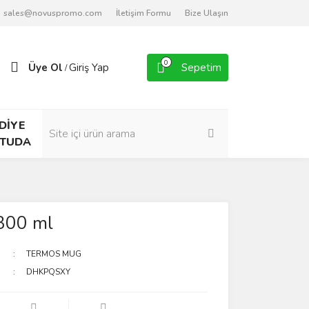
sales@novuspromo.com
İletişim Formu
Bize Ulaşın
0
Üye Ol
Giriş Yap
Sepetim
/
DİYE
TUDA
300 ml
TERMOS MUG
DHKPQSXY