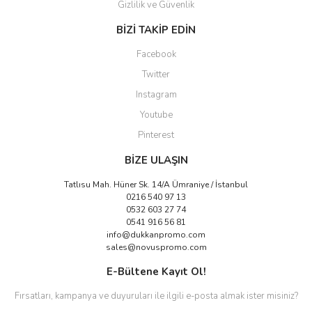
Gizlilik ve Güvenlik
BİZİ TAKİP EDİN
Facebook
Twitter
Instagram
Youtube
Pinterest
BİZE ULAŞIN
Tatlısu Mah. Hüner Sk. 14/A Ümraniye / İstanbul
0216 540 97 13
0532 603 27 74
0541 916 56 81
info@dukkanpromo.com
sales@novuspromo.com
E-Bültene Kayıt Ol!
Fırsatları, kampanya ve duyuruları ile ilgili e-posta almak ister misiniz?