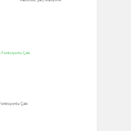
Kablosuz Şarj İstasyonu
İncele
Fonksiyonlu Çakı
İncele