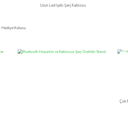
Uzun Led Işıklı Şarj Kablosu
İncele
lir Hediye Kutusu
Yeni
Çok 