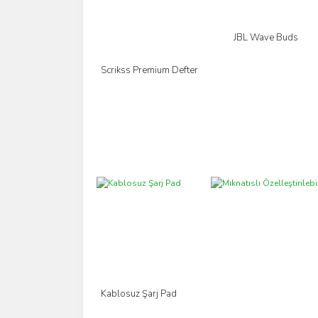
JBL Wave Buds
İncele
Scrikss Premium Defter
İncele
Kablosuz Şarj Pad
İncele