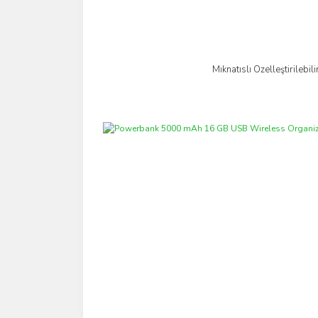
Mıknatıslı Özelleştirilebi
İncele