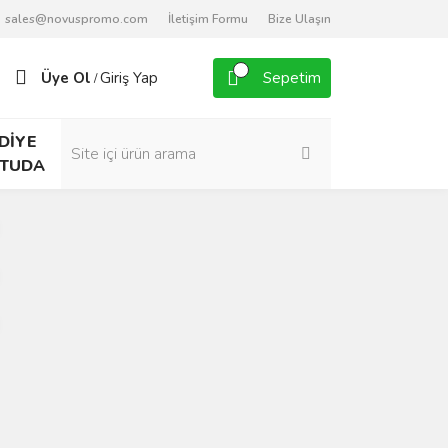
sales@novuspromo.com
İletişim Formu
Bize Ulaşın
Üye Ol
Giriş Yap
Sepetim
/
DİYE
TUDA