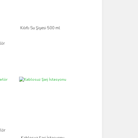
Kılıflı Su Şişesi 500 ml
İncele
lör
lör