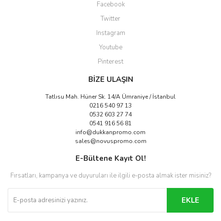
Facebook
Twitter
Instagram
Youtube
Pinterest
BİZE ULAŞIN
Tatlısu Mah. Hüner Sk. 14/A Ümraniye / İstanbul
0216 540 97 13
0532 603 27 74
0541 916 56 81
info@dukkanpromo.com
sales@novuspromo.com
E-Bültene Kayıt Ol!
Fırsatları, kampanya ve duyuruları ile ilgili e-posta almak ister misiniz?
EKLE