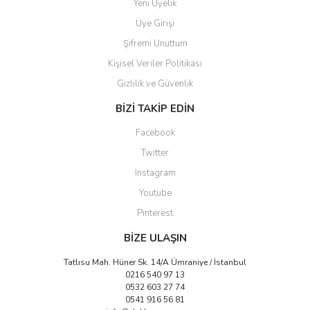
Yeni Üyelik
Üye Girişi
Şifremi Unuttum
Kişisel Veriler Politikası
Gizlilik ve Güvenlik
Gönder
BİZİ TAKİP EDİN
Facebook
Twitter
Instagram
Youtube
Pinterest
BİZE ULAŞIN
Tatlısu Mah. Hüner Sk. 14/A Ümraniye / İstanbul
0216 540 97 13
0532 603 27 74
0541 916 56 81