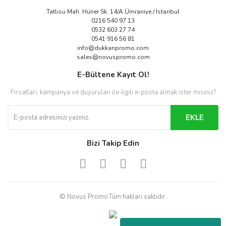
Tatlısu Mah. Hüner Sk. 14/A Ümraniye / İstanbul
0216 540 97 13
0532 603 27 74
0541 916 56 81
info@dukkanpromo.com
sales@novuspromo.com
E-Bültene Kayıt Ol!
Fırsatları, kampanya ve duyuruları ile ilgili e-posta almak ister misiniz?
EKLE
Bizi Takip Edin
© Novus Promo.Tüm hakları saklıdır.