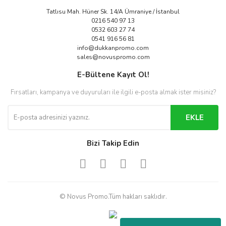
Tatlısu Mah. Hüner Sk. 14/A Ümraniye / İstanbul
0216 540 97 13
0532 603 27 74
0541 916 56 81
info@dukkanpromo.com
sales@novuspromo.com
E-Bültene Kayıt Ol!
Fırsatları, kampanya ve duyuruları ile ilgili e-posta almak ister misiniz?
EKLE
Bizi Takip Edin
© Novus Promo.Tüm hakları saklıdır.