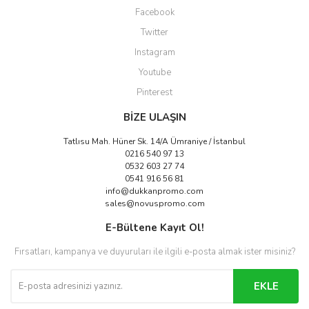
Facebook
Twitter
Instagram
Youtube
Pinterest
BİZE ULAŞIN
Tatlısu Mah. Hüner Sk. 14/A Ümraniye / İstanbul
0216 540 97 13
0532 603 27 74
0541 916 56 81
info@dukkanpromo.com
sales@novuspromo.com
E-Bültene Kayıt Ol!
Fırsatları, kampanya ve duyuruları ile ilgili e-posta almak ister misiniz?
EKLE