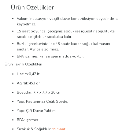
Ürün Özellikleri
Vakum insulasyon ve çift duvar konstrüksiyon sayesinde ısı
kaybetmez.
15 saat boyunca içeceğiniz soğuk ise içilebilir soğuklukta,
sıcak ise içilebilir sıcaklıkta kalır.
Buzlu içeceklerinizi ise 48 saate kadar soğuk kalmasını
sağlar. Ayrıca sızdırmaz.
BPA içermez, kanserojen madde yoktur.
Ürün Teknik Özellikleri
Hacim:0,47 lt
Ağırlık:453 gr
Boyutlar: 7.7 x 7.7 x 26 cm
Yapı: Paslanmaz Çelik Gövde,
Yapı: Çift Duvar Yalıtımı
BPA: İçermez
Sıcaklık & Soğukluk:
15 Saat