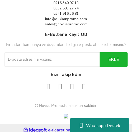
0216 540 97 13
0532 603 27 74
0541 916 56 81
info@dukkanpromo.com
sales@novuspromo.com
E-Bültene Kayıt Ol!
Fırsatları, kampanya ve duyuruları ile ilgili e-posta almak ister misiniz?
EKLE
Bizi Takip Edin
© Novus Promo.Tüm hakları saklıdır.
Whatsapp Destek
ile
ideasoft
e-