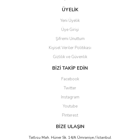
Ürün fiyatı diğer sitelerden daha pahalı.
ÜYELİK
Bu ürüne benzer farklı alternatifler olmalı.
Yeni Üyelik
Üye Girişi
Şifremi Unuttum
Kişisel Veriler Politikası
Gizlilik ve Güvenlik
Gönder
BİZİ TAKİP EDİN
Facebook
Twitter
Instagram
Youtube
Pinterest
BİZE ULAŞIN
Tatlısu Mah. Hüner Sk. 14/A Ümraniye / İstanbul