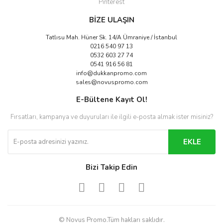
Pinterest
BİZE ULAŞIN
Tatlısu Mah. Hüner Sk. 14/A Ümraniye / İstanbul
0216 540 97 13
0532 603 27 74
0541 916 56 81
info@dukkanpromo.com
sales@novuspromo.com
E-Bültene Kayıt Ol!
Fırsatları, kampanya ve duyuruları ile ilgili e-posta almak ister misiniz?
EKLE
Bizi Takip Edin
© Novus Promo.Tüm hakları saklıdır.