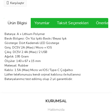
Karşılaştır
Ürün Bilgisi
Yorumlar
Taksit Seçenekleri
Önerilerin
Batarya: A + Lithium Polymer
Baskı Bölgesi: Ön Yüz Işıklı Baskı / Beyaz Işık
Gösterge: Dört Kademeli LED Gösterge
Giriş: DC5V 2A (Max) / Micro + IOS
Çıkış: DC5V 2.4A (Max) / 2 USB
Ağırlık: 195 Gram
Ölçüler: 140 x 67 x 15 mm
Materyal: Rubber
Kablo: 1.5A (Max) Micro ve IOS / Type-C Çoğaltıcı
Lütfen telefonunuzu kendi orjinal kablosu ile kullanınız
Bataryalarımız test edilmiş olup 2 yıl garantilidir.
Bu ürünün fiyat bilgisi, resim, ürün açıklamalarında ve diğer
konularda yetersiz gördüğünüz noktaları öneri formunu kullanarak
Bu ürüne ilk yorumu siz yapın!
KURUMSAL
tarafımıza iletebilirsiniz.
Görüş ve önerileriniz için teşekkür ederiz.
Hakkımızda