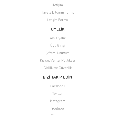
Yorum Yaz
İletişim
Ürün resmi kalitesiz, bozuk veya görüntülenemiyor.
Havale Bildirim Formu
Ürün açıklamasında eksik bilgiler bulunuyor.
İletişim Formu
Ürün bilgilerinde hatalar bulunuyor.
Ürün fiyatı diğer sitelerden daha pahalı.
ÜYELİK
Bu ürüne benzer farklı alternatifler olmalı.
Yeni Üyelik
Üye Girişi
Şifremi Unuttum
Kişisel Veriler Politikası
Gizlilik ve Güvenlik
Gönder
BİZİ TAKİP EDİN
Facebook
Twitter
Instagram
Youtube