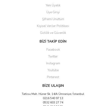
Bu ürüne benzer farklı alternatifler olmalı.
Yeni Üyelik
Üye Girişi
Şifremi Unuttum
Kişisel Veriler Politikası
Gizlilik ve Güvenlik
Gönder
BİZİ TAKİP EDİN
Facebook
Twitter
Instagram
Youtube
Pinterest
BİZE ULAŞIN
Tatlısu Mah. Hüner Sk. 14/A Ümraniye / İstanbul
0216 540 97 13
0532 603 27 74