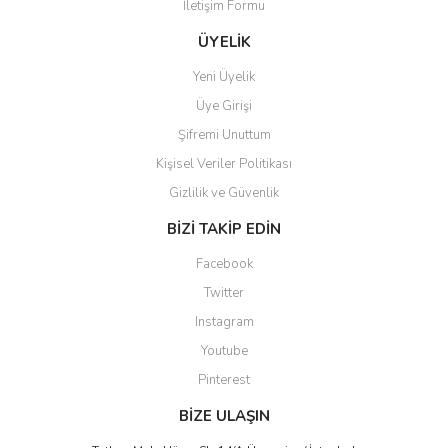
İletişim Formu
Ürün bilgilerinde hatalar bulunuyor.
Ürün fiyatı diğer sitelerden daha pahalı.
ÜYELİK
Bu ürüne benzer farklı alternatifler olmalı.
Yeni Üyelik
Üye Girişi
Şifremi Unuttum
Kişisel Veriler Politikası
Gizlilik ve Güvenlik
Gönder
BİZİ TAKİP EDİN
Facebook
Twitter
Instagram
Youtube
Pinterest
BİZE ULAŞIN