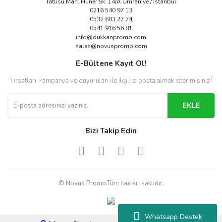
Tatlısu Mah. Hüner Sk. 14/A Ümraniye / İstanbul
0216 540 97 13
0532 603 27 74
0541 916 56 81
info@dukkanpromo.com
sales@novuspromo.com
E-Bültene Kayıt Ol!
Fırsatları, kampanya ve duyuruları ile ilgili e-posta almak ister misiniz?
EKLE
Bizi Takip Edin
© Novus Promo.Tüm hakları saklıdır.
Whatsapp Destek