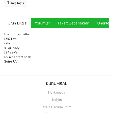
Karşılaştır
Ürün Bilgisi
Yorumlar
Taksit Seçenekleri
Önerilerin
Thermo deri Defter
15x21cm
Kalemlik
80 gr. ivory
224 sayfa
Tek renk ofset baskı
Gofre, UV
Bu ürünün fiyat bilgisi, resim, ürün açıklamalarında ve diğer
konularda yetersiz gördüğünüz noktaları öneri formunu kullanarak
Bu ürüne ilk yorumu siz yapın!
KURUMSAL
tarafımıza iletebilirsiniz.
Görüş ve önerileriniz için teşekkür ederiz.
Hakkımızda
Yorum Yaz
İletişim
Ürün resmi kalitesiz, bozuk veya görüntülenemiyor.
Havale Bildirim Formu
Ürün açıklamasında eksik bilgiler bulunuyor.