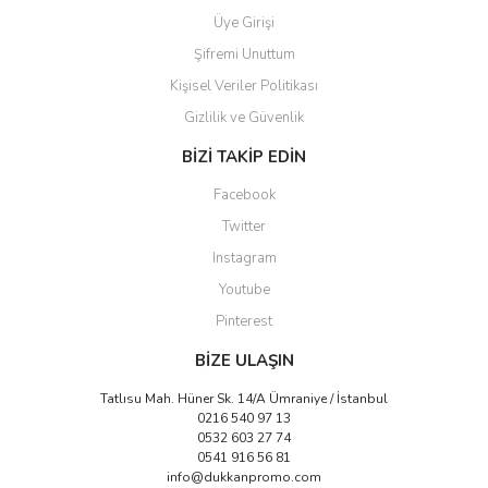
Üye Girişi
Şifremi Unuttum
Kişisel Veriler Politikası
Gizlilik ve Güvenlik
Gönder
BİZİ TAKİP EDİN
Facebook
Twitter
Instagram
Youtube
Pinterest
BİZE ULAŞIN
Tatlısu Mah. Hüner Sk. 14/A Ümraniye / İstanbul
0216 540 97 13
0532 603 27 74
0541 916 56 81
info@dukkanpromo.com