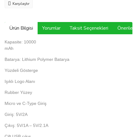
Karşılaştır
Ürün Bilgisi
Yorumlar
Taksit Seçenekleri
Önerilerin
Kapasite: 10000
mAh
Batarya: Lithium Polymer Batarya
Yüzdeli Gösterge
Işıklı Logo Alanı
Rubber Yüzey
Micro ve C-Type Giriş
Giriş: 5V/2A
Çıkış: 5V/1A – 5V/2.1A
Çift USB çıkış